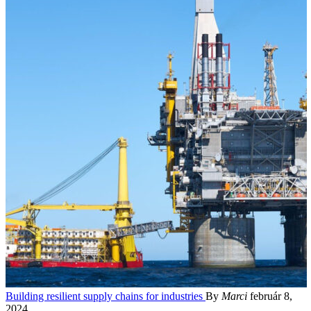
Building resilient supply chains for industries
By
Marci
február 8,
2024